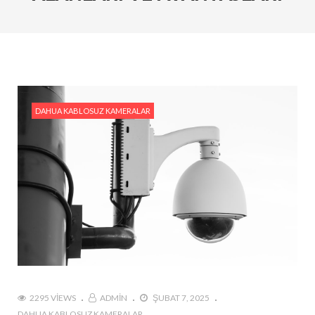
#Yapay Zeka Destekli Dahua Kameralar ile
Güvenlikte Yeni Dönem
#Dahua PTZ Kameralar: Geniş Alanlar İçin En İyi
Çözüm
#Analog HD ve IP Kameraları Birlikte Kullanmanın
Avantajları
DAHUA KABLOSUZ KAMERALAR
#Dahua Yapay Zeka Destekli Kameralar ile Gece ve
Gündüz Güvenlik Çözümleri
#Dahua Güvenlik Sistemleri: Ev ve İşyerleri İçin
Komple Çözümler
#PTZ Kameralar ile 360 Derece Güvenlik: Tüm
Açılara Hakim Olun
2295 VIEWS
ADMIN
ŞUBAT 7, 2025
DAHUA KABLOSUZ KAMERALAR