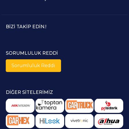
BIZI TAKIP EDIN.!
SORUMLULUK REDDI
Sorumluluk Reddi
DIĞER SITELERIMIZ