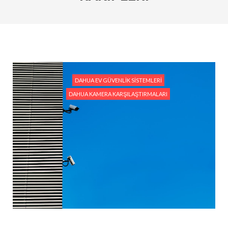
#Yapay Zeka Destekli Dahua Kameralar ile
Güvenlikte Yeni Dönem
#Dahua PTZ Kameralar: Geniş Alanlar İçin En İyi
Çözüm
#Analog HD ve IP Kameraları Birlikte Kullanmanın
Avantajları
DAHUA EV GÜVENLIK SISTEMLERI
DAHUA KAMERA KARŞILAŞTIRMALARI
#Dahua Yapay Zeka Destekli Kameralar ile Gece ve
Gündüz Güvenlik Çözümleri
#Dahua Güvenlik Sistemleri: Ev ve İşyerleri İçin
Komple Çözümler
#PTZ Kameralar ile 360 Derece Güvenlik: Tüm
Açılara Hakim Olun