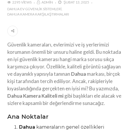
2295 VIEWS
ADMIN
ŞUBAT 13, 2025
DAHUA EV GÜVENLIK SISTEMLERI
DAHUA KAMERA KARŞILAŞTIRMALARI
Güvenlik kameraları, evlerimizi ve iş yerlerimizi
korumanın önemli bir unsuru haline geldi. Bu noktada
en iyi güvenlik kamerası hangi marka sorusu sıkça
karşımıza çıkıyor. Özellikle, kaliteli görüntü sağlayan
ve dayanıklı yapısıyla tanınan
Dahua
markası, birçok
kişi tarafından tercih ediliyor. Ancak, rakipleriyle
kıyaslandığında gerçekten en iyisi mi? Bu yazımızda,
Dahua Kamera Kaliteli mi
gibi başlıkları ele alacak ve
sizlere kapsamlı bir değerlendirme sunacağız.
Ana Noktalar
Dahua
kameraların genel özellikleri