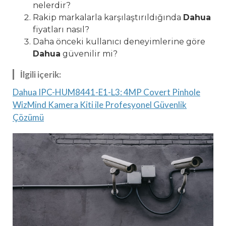
nelerdir?
Rakip markalarla karşılaştırıldığında
Dahua
fiyatları nasıl?
Daha önceki kullanıcı deneyimlerine göre
Dahua
güvenilir mi?
İlgili içerik:
Dahua IPC-HUM8441-E1-L3: 4MP Covert Pinhole
WizMind Kamera Kiti ile Profesyonel Güvenlik
Çözümü