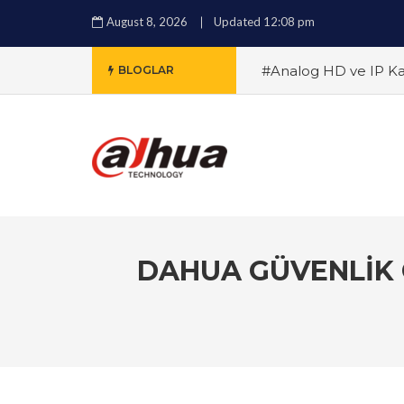
August 8, 2026
Updated 12:08 pm
#Analog HD ve IP Kam
BLOGLAR
Destekli Güvenlik Tekn
Güvenlik Kamerası Alı
Zeka Destekli Dahua 
#Analog HD ve IP Kam
Gündüz Güvenlik Çöz
Derece Güvenlik: Tüm
DAHUA GÜVENLIK Ç