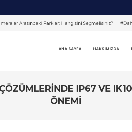
eralar Arasındaki Farklar: Hangisini Seçmelisiniz?
#Dah
olojileri
#Dahua Kamera Sistemleri ile Ev ve İş Güvenli
rken Nelere Dikkat Edilmeli? Güvenlik Kamera Uzmanı Pc Ted
Kameralar ile Güvenlikte Yeni Dönem
#Dahua PTZ Kameral
ANA SAYFA
HAKKIMIZDA
eraları Birlikte Kullanmanın Avantajları
#Dahua Yapay Z
ümleri
#Dahua Güvenlik Sistemleri: Ev ve İşyerleri İçin
 Açılara Hakim Olun
ÖZÜMLERINDE IP67 VE IK10
ÖNEMI