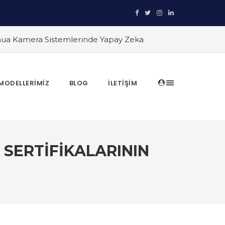
ua Kamera Sistemlerinde Yapay Zeka
ğinde Bir Adım Önde
#TRT Haber
arik İslam Çalık yanıtlıyor
#Yapay
ar: Geniş Alanlar İçin En İyi Çözüm
MODELLERIMIZ
BLOG
İLETIŞIM
eka Destekli Kameralar ile Gece ve
 Komple Çözümler
#PTZ Kameralar ile 360
 SERTIFIKALARININ