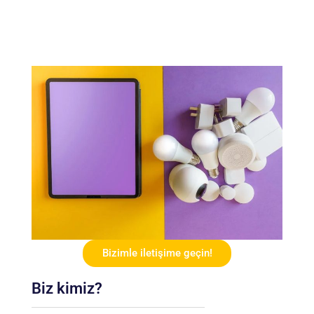
#Yapay Zeka Destekli Dahua Kameralar ile
Güvenlikte Yeni Dönem
#Dahua PTZ Kameralar: Geniş Alanlar İçin En İyi
Çözüm
#Analog HD ve IP Kameraları Birlikte Kullanmanın
Avantajları
#Dahua Yapay Zeka Destekli Kameralar ile Gece ve
Gündüz Güvenlik Çözümleri
#Dahua Güvenlik Sistemleri: Ev ve İşyerleri İçin
Komple Çözümler
#PTZ Kameralar ile 360 Derece Güvenlik: Tüm
Açılara Hakim Olun
Bizimle iletişime geçin!
Biz kimiz?