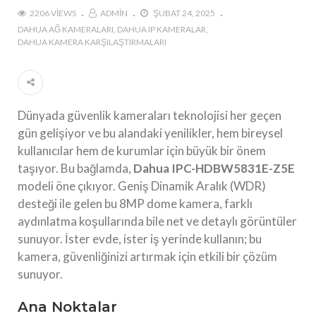
2206 VIEWS
ADMIN
ŞUBAT 24, 2025
DAHUA AĞ KAMERALARI
DAHUA IP KAMERALAR
DAHUA KAMERA KARŞILAŞTIRMALARI
Dünyada güvenlik kameraları teknolojisi her geçen
gün gelişiyor ve bu alandaki yenilikler, hem bireysel
kullanıcılar hem de kurumlar için büyük bir önem
taşıyor. Bu bağlamda,
Dahua IPC-HDBW5831E-Z5E
modeli öne çıkıyor. Geniş Dinamik Aralık (WDR)
desteği ile gelen bu 8MP dome kamera, farklı
aydınlatma koşullarında bile net ve detaylı görüntüler
sunuyor. İster evde, ister iş yerinde kullanın; bu
kamera, güvenliğinizi artırmak için etkili bir çözüm
sunuyor.
Ana Noktalar