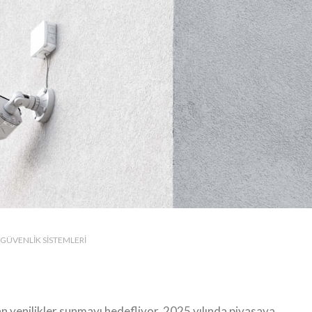
GÜVENLIK SISTEMLERI
n yenilikler sunmayı hedefliyor. 2025 yılında piyasaya