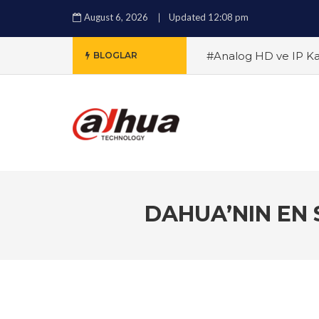
August 6, 2026
Updated 12:08 pm
#Analog HD ve IP Kam
BLOGLAR
Destekli Güvenlik Tekn
Güvenlik Kamerası Alı
Zeka Destekli Dahua 
#Analog HD ve IP Kam
Gündüz Güvenlik Çöz
Derece Güvenlik: Tüm
DAHUA’NIN EN 