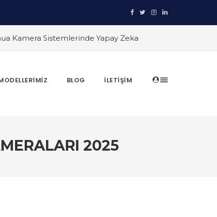
ua Kamera Sistemlerinde Yapay Zeka
ğinde Bir Adım Önde
#TRT Haber
arik İslam Çalık yanıtlıyor
#Yapay
ar: Geniş Alanlar İçin En İyi Çözüm
MODELLERIMIZ
BLOG
İLETIŞIM
eka Destekli Kameralar ile Gece ve
 Komple Çözümler
#PTZ Kameralar ile 360
AMERALARI 2025