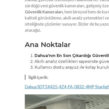
sürdüğü yeni güvenlik kameraları, gelişmiş özel
Güvenlik Kameraları
, hem bireysel hem de kuru
kaliteli görüntüleme, akıllı analiz yetenekleri v
niteliğinde çözümler sunuyor. Bizler de bu yazıd
atacağız.
Ana Noktalar
Dahua’nın En Son Çıkardığı Güvenli
Akıllı analiz özellikleri sayesinde güve
Kullanıcı dostu arayüz ile kolay kuru
İlgili içerik:
Dahua SDT5X425-4Z4-FA-0832: 4MP Starlight 