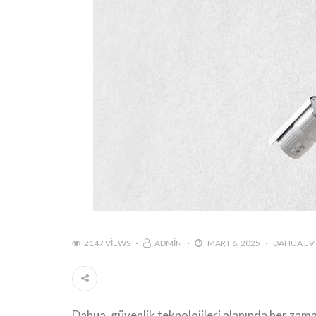
2147 VIEWS
ADMIN
MART 6, 2025
DAHUA EV 
Dahua, güvenlik teknolojileri alanında her zama