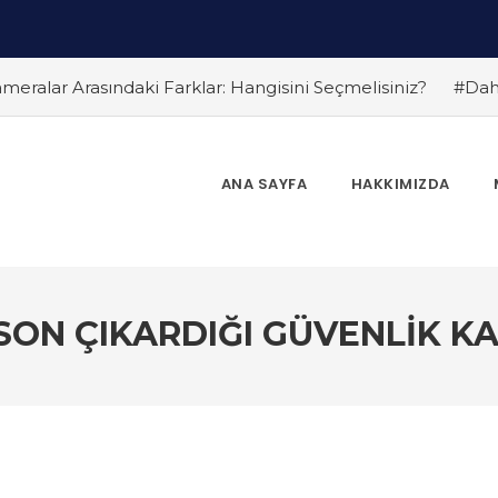
eralar Arasındaki Farklar: Hangisini Seçmelisiniz?
#Dah
olojileri
#Dahua Kamera Sistemleri ile Ev ve İş Güvenli
rken Nelere Dikkat Edilmeli? Güvenlik Kamera Uzmanı Pc Ted
Kameralar ile Güvenlikte Yeni Dönem
#Dahua PTZ Kameral
ANA SAYFA
HAKKIMIZDA
eraları Birlikte Kullanmanın Avantajları
#Dahua Yapay Z
ümleri
#Dahua Güvenlik Sistemleri: Ev ve İşyerleri İçin
 Açılara Hakim Olun
SON ÇIKARDIĞI GÜVENLIK K