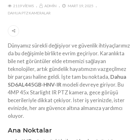
2119 VIEWS
ADMIN
MART 19, 2025
DAHUA PTZ KAMERALAR
Dünyamız sürekli değişiyor ve güvenlik ihtiyaçlarımız
da bu değişimle birlikte evrim geçiriyor. Karanlıkta
bile net görüntüler elde etmemizi sağlayan
teknolojiler, artık gündelik hayatımızın vazgeçilmez
bir parçası haline geldi. İşte tam bu noktada,
Dahua
SD6AL445GB-HNV-IR
modeli devreye giriyor. Bu
4MP 45x Starlight IR PTZ kamera, gece görüşü
becerileriyle dikkat çekiyor. İster iş yerinizde, ister
evinizde, her anı güvence altına almanıza yardımcı
oluyor.
Ana Noktalar